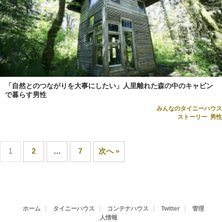
「自然とのつながりを大事にしたい」人里離れた森の中のキャビン
で暮らす男性
みんなのタイニーハウス
ストーリー
,
男性
1
2
…
7
次へ »
ホーム
タイニーハウス
コンテナハウス
Twitter
管理
人情報