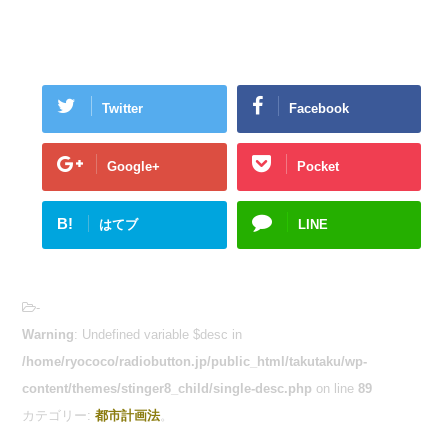
Twitter
Facebook
Google+
Pocket
B!
はてブ
LINE
-
Warning
: Undefined variable $desc in
/home/ryococo/radiobutton.jp/public_html/takutaku/wp-
content/themes/stinger8_child/single-desc.php
on line
89
カテゴリー:
都市計画法
。