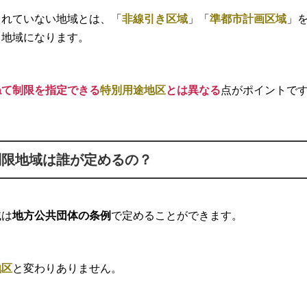
られていない地域とは、「
非線引き区域
」「
準都市計画区域
」
く地域になります。
ねて制限を指定できる
特別用途地区
とは異なる
点がポイントで
制限地域は誰が定めるの？
域は
地方公共団体の条例
で定めることができます。
地区
と変わりありません。