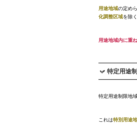
用途地域
の定め
化調整区域
を除
用途地域内に重
特定用途
特定用途制限地
これは
特別用途