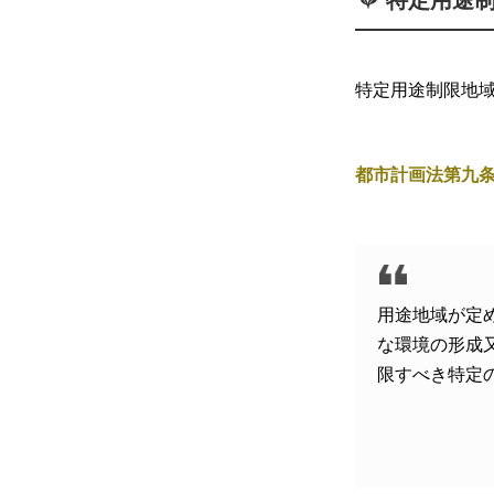
特定用途
特定用途制限地
都市計画法
第九
用途地域が定
な環境の形成
限すべき特定