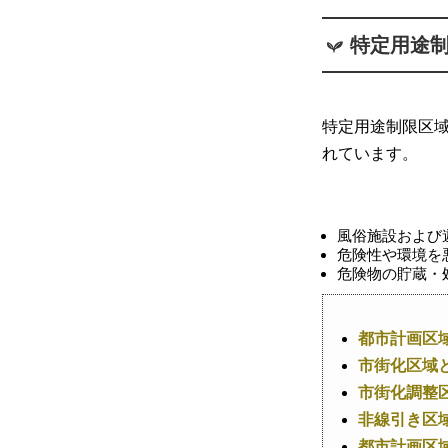
特定用途
特定用途制限区
れています。
風俗施設および
危険性や環境を
危険物の貯蔵・
都市計画区
市街化区域
市街化調整
非線引き区
都市計画区