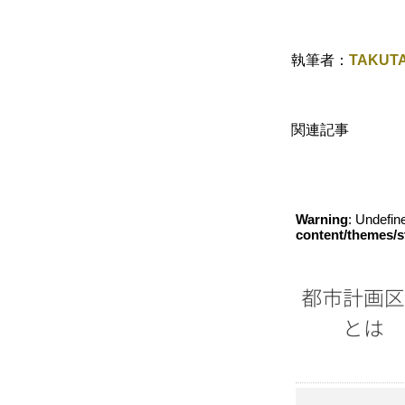
執筆者：
TAKU
関連記事
Warning
: Undefin
content/themes/s