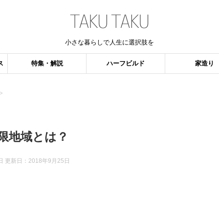
小さな暮らしで人生に選択肢を
ス
特集・解説
ハーフビルド
家造り
>
限地域とは？
日 更新日：
2018年9月25日