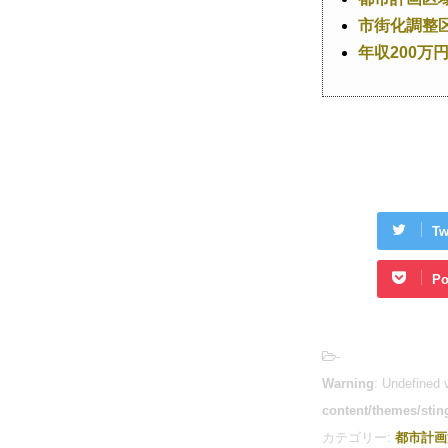
市街化調整
年収200
Tw
Po
-
Warning
: Undefined 
content/themes/stin
カテゴリー:
都市計画