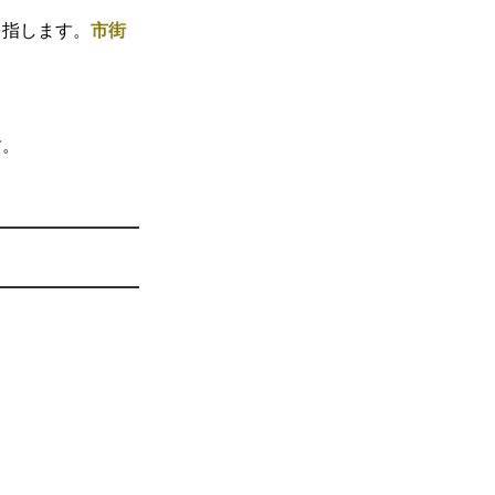
を指します。
市街
す。