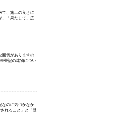
来て、施工の良さに
が、「果たして、広
な面倒がありますの
 未登記の建物につい
記なのに気づかなか
付されること」と「登