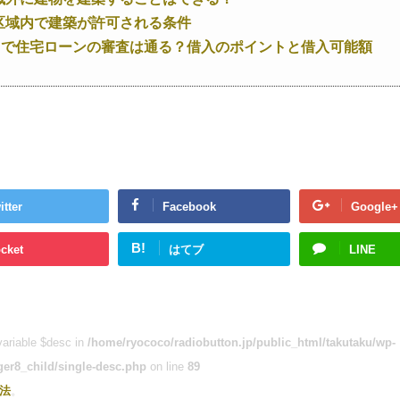
区域内で建築が許可される条件
万円で住宅ローンの審査は通る？借入のポイントと借入可能額
itter
Facebook
Google+
B!
cket
はてブ
LINE
variable $desc in
/home/ryococo/radiobutton.jp/public_html/takutaku/wp-
ger8_child/single-desc.php
on line
89
法
。