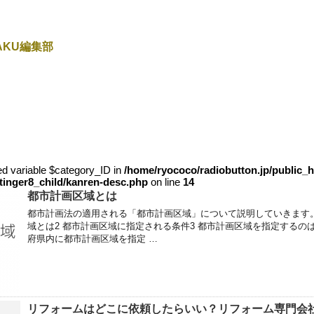
TAKU編集部
ed variable $category_ID in
/home/ryococo/radiobutton.jp/public_h
tinger8_child/kanren-desc.php
on line
14
都市計画区域とは
都市計画法の適用される「都市計画区域」について説明していきます。
域とは2 都市計画区域に指定される条件3 都市計画区域を指定するのは誰
府県内に都市計画区域を指定 …
リフォームはどこに依頼したらいい？リフォーム専門会