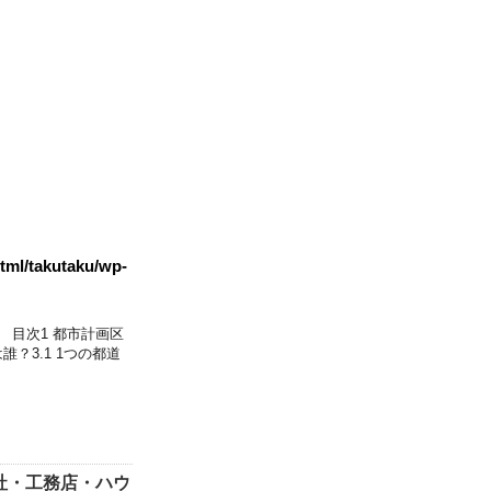
tml/takutaku/wp-
 目次1 都市計画区
？3.1 1つの都道
社・工務店・ハウ