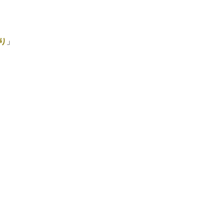
e
t
e
e
b
t
n
o
e
a
o
r
り
」
k