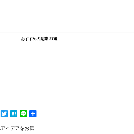
おすすめの副業 27選
F
T
H
L
共
a
w
a
i
有
c
i
t
n
他アイデアをお伝