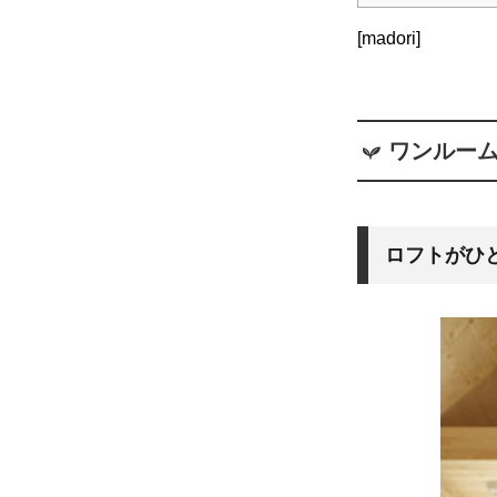
[madori]
ワンルー
ロフトがひ