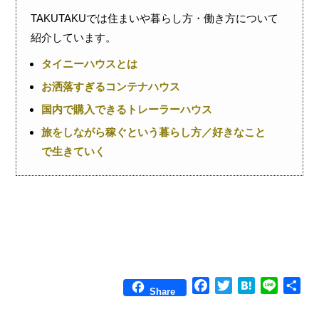
TAKUTAKUでは住まいや暮らし方・働き方について
紹介しています。
タイニーハウスとは
お洒落すぎるコンテナハウス
国内で購入できるトレーラーハウス
旅をしながら稼ぐという暮らし方／好きなこと
で生きていく
F
T
H
L
共
Share
a
w
a
i
有