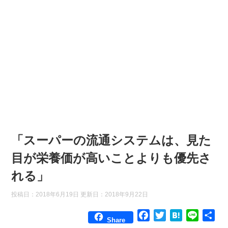
「スーパーの流通システムは、見た
目が栄養価が高いことよりも優先さ
れる」
投稿日：2018年6月19日 更新日：
2018年9月22日
F
T
H
L
共
Share
a
w
a
i
有