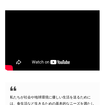
c
i
t
n
e
t
e
e
b
t
n
o
e
a
o
r
k
私たちが社会や地球環境に優しい生活を送るために
は、食生活など生きるための基本的なニーズを満たし