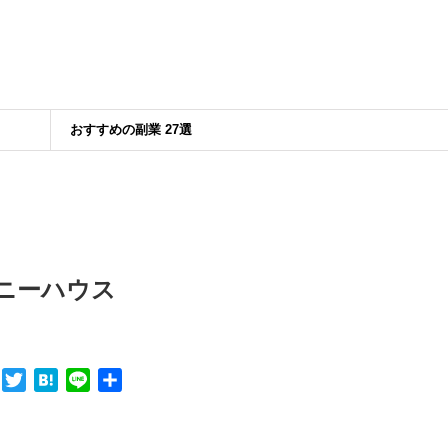
おすすめの副業 27選
ニーハウス
F
T
H
L
共
a
w
a
i
有
c
i
t
n