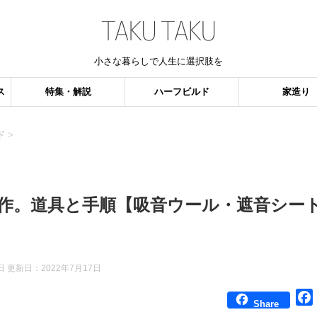
小さな暮らしで人生に選択肢を
ス
特集・解説
ハーフビルド
家造り
ド
>
作。道具と手順【吸音ウール・遮音シー
日 更新日：
2022年7月17日
Share