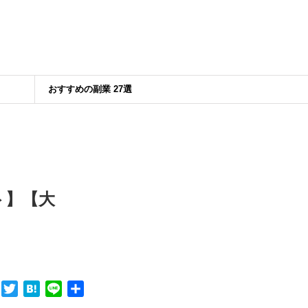
おすすめの副業 27選
ト】【大
F
T
H
L
共
a
w
a
i
有