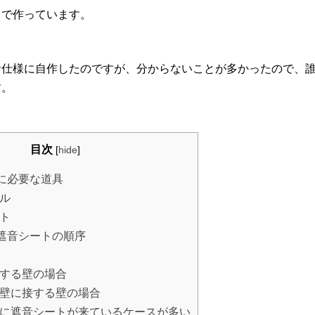
ドで作っています。
音仕様に自作したのですが、分からないことが多かったので、
す。
目次
[
hide
]
に必要な道具
ル
ト
遮音シートの順序
する壁の場合
壁に接する壁の場合
に遮音シートが来ているケースが多い