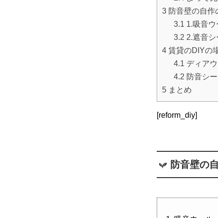
3
防音壁の自作
3.1
1.吸音
3.2
2.遮音
4
賃貸のDIYの
4.1
ディアウ
4.2
防音シー
5
まとめ
[reform_diy]
防音壁の