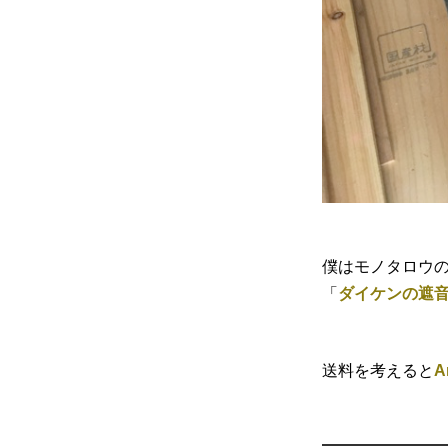
僕はモノタロウ
「
ダイケンの遮
送料を考えると
A