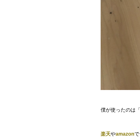
僕が使ったのは
楽天
や
amazon
で