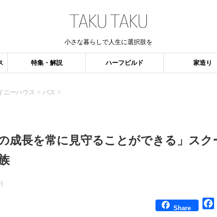
小さな暮らしで人生に選択肢を
ス
特集・解説
ハーフビルド
家造り
イニーハウス
>
バス
>
の成長を常に見守ることができる」スク
族
日
Share