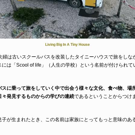
Living Big In A Tiny House
の夫婦は古いスクールバスを改装したタイニーハウスで旅をしな
には「Scool of life」（人生の学校）という名前が付けられ
バスに乗って旅をしていく中で出会う様々な文化、食べ物、場
日々発見するものからの学びの連続
であるということからつけ
息子が生まれたとき、この名前は家族にとってもっと意味のあ