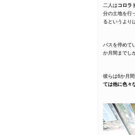
二人は
コロラ
分の土地を行
るというより
バスを停めて
か月間までし
彼らは6か月
ては他に色々