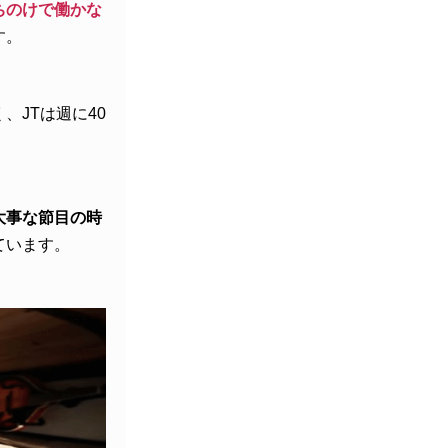
ちのけで働かな
す。
JTは週に40
大事な節目の時
ています。