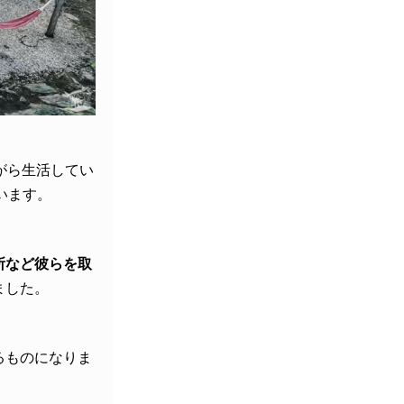
がら生活してい
ています。
所など彼らを取
ました。
るものになりま