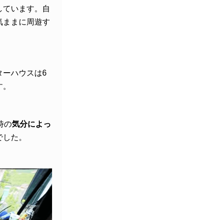
しています。自
気ままに周遊す
ターハウスは6
す。
時の
気分によっ
でした。