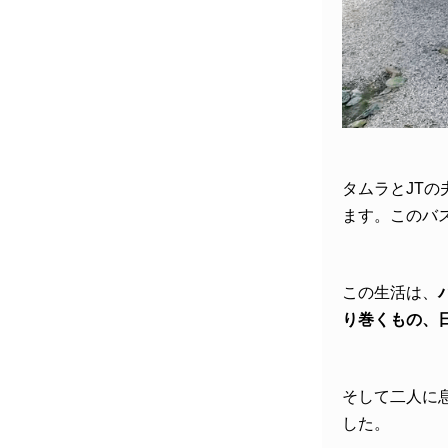
タムラとJT
ます。このバス
この生活は、
り巻くもの、
そして二人に
した。