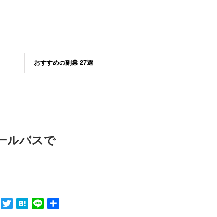
おすすめの副業 27選
ールバスで
F
T
H
L
共
a
w
a
i
有