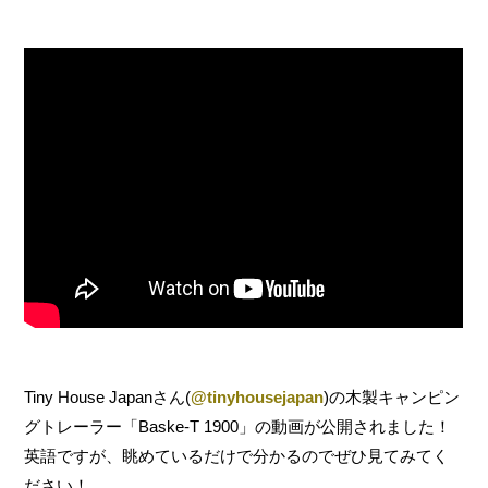
c
i
t
n
e
t
e
e
b
t
n
o
e
a
o
r
k
Tiny House Japanさん(
@tinyhousejapan
)の木製キャンピン
グトレーラー「Baske-T 1900」の動画が公開されました！
英語ですが、眺めているだけで分かるのでぜひ見てみてく
ださい！