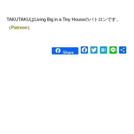
TAKUTAKUはLiving Big in a Tiny Houseのパトロンです。
（
Patreon
）
F
T
H
L
共
Share
a
w
a
i
有
c
i
t
n
e
t
e
e
b
t
n
o
e
a
o
r
k