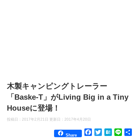
木製キャンピングトレーラー
「Baske-T」がLiving Big in a Tiny
Houseに登場！
投稿日：2017年2月21日 更新日：
2017年4月20日
F
T
H
L
共
Share
a
w
a
i
有