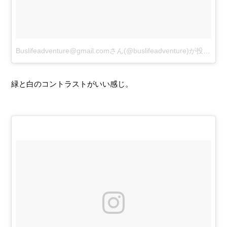
Buslifeadventure@gmail.comさん(@buslifeadventure)が投稿した写真
緑と白のコントラストがいい感じ。