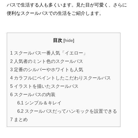
e
t
e
e
バスで生活する人も多くいます。見た目が可愛く、さらに
b
t
n
便利なスクールバスでの生活をご紹介します。
o
e
a
o
r
k
目次
[
hide
]
1
スクールバス一番人気「イエロー」
2
人気者のミント色のスクールバス
3
定番のシルバーやホワイトも人気
4
カラフルにペイントしたこだわりスクールバス
5
イラストを描いたスクールバス
6
スクールバスの内装
6.1
シンプル＆キレイ
6.2
スクールバスだってハンモックを設置できる
7
まとめ