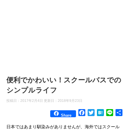
便利でかわいい！スクールバスでの
シンプルライフ
投稿日：2017年2月4日 更新日：
2018年9月23日
F
T
H
L
共
Share
a
w
a
i
有
c
i
t
n
日本ではあまり馴染みがありませんが、海外ではスクール