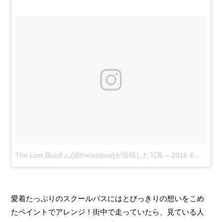
The Lost Busさん(@thelostbus)が投稿した写真
–
2016 4月 21 5:58午前 PDT
愛着たっぷりのスクールバスにはとびっきりの想いをこめ
たペイントでアレンジ！街中で走っていたら、見ている人