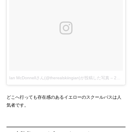
Ian McDonnellさん(@therealskiingian)が投稿した写真
–
2016 10月 28 2:40午後 PDT
どこへ行っても存在感のあるイエローのスクールバスは人
気者です。