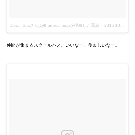
Denali Busさん(@thedenalibus)が投稿した写真
–
2016 10月 10 11:01午後 PDT
仲間が集まるスクールバス。いいなー。羨ましいなー。