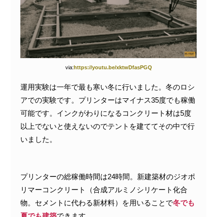
via:
https://youtu.be/xktwDfasPGQ
運用実験は一年で最も寒い冬に行いました。冬のロシ
アでの実験です。プリンターはマイナス35度でも稼働
可能です。インクがわりになるコンクリート材は5度
以上でないと使えないのでテントを建ててその中で行
いました。
プリンターの総稼働時間は24時間。新建築材のジオポ
リマーコンクリート（合成アルミノシリケート化合
物。セメントに代わる新材料）を用いることで
冬でも
夏でも建築
できます。