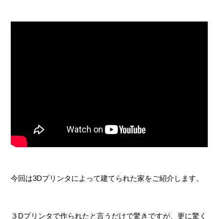
c
i
t
n
e
t
e
e
b
t
n
o
e
a
o
r
k
今回は3Dプリンタによって建てられた家をご紹介します。
３Dプリンタで作られたと言うだけで驚きですが、更に驚く