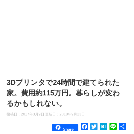
3Dプリンタで24時間で建てられた
家。費用約115万円。暮らしが変わ
るかもしれない。
投稿日：2017年3月9日 更新日：
2018年9月23日
F
T
H
L
共
Share
a
w
a
i
有