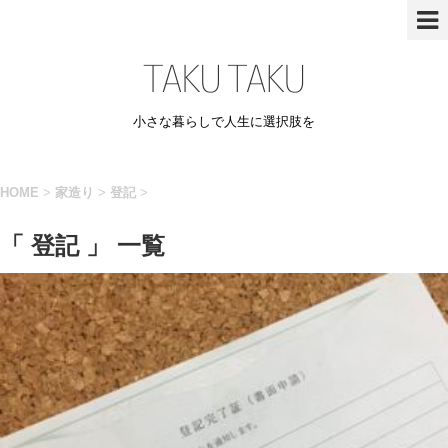
小さな暮らしで人生に選択肢を
HOME
>
家造り
>
登記
>
「 登記 」 一覧